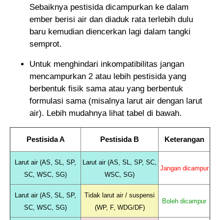
Sebaiknya pestisida dicampurkan ke dalam
ember berisi air dan diaduk rata terlebih dulu
baru kemudian diencerkan lagi dalam tangki
semprot.
Untuk menghindari inkompatibilitas jangan
mencampurkan 2 atau lebih pestisida yang
berbentuk fisik sama atau yang berbentuk
formulasi sama (misalnya larut air dengan larut
air). Lebih mudahnya lihat tabel di bawah.
Pestisida A
Pestisida B
Keterangan
Larut air (AS, SL, SP,
Larut air (AS, SL, SP, SC,
Jangan dicampur
SC, WSC, SG)
WSC, SG)
Larut air (AS, SL, SP,
Tidak larut air / suspensi
Boleh dicampur
SC, WSC, SG)
(WP, F, WDG/DF)